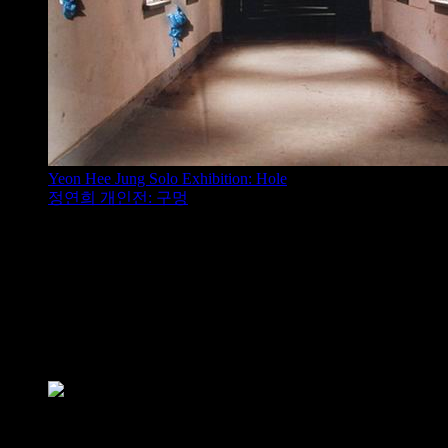
Yeon Hee Jung Solo Exhibition: Hole
정연희 개인전: 구멍
In my case_Different Navigations: Jesse 
나의 경우_다른 항법들: 제시 버치, 김문로
Jesse Birch, Kim Mun Ro, Chad Smith
제시 버치, 김 먼로, 차드 스미스
2002/01/12 – 2002/02/02
In my case_Different Navigations
Artists: Jesse Birch, Kim Mun Ro, Chad Smith