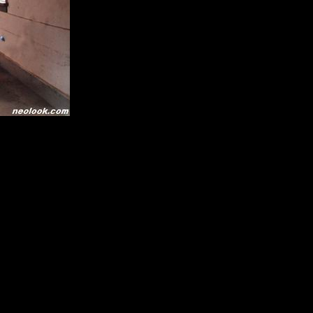
Birch, Kim Mun Ro, Chad Smith
, 차드 스미스