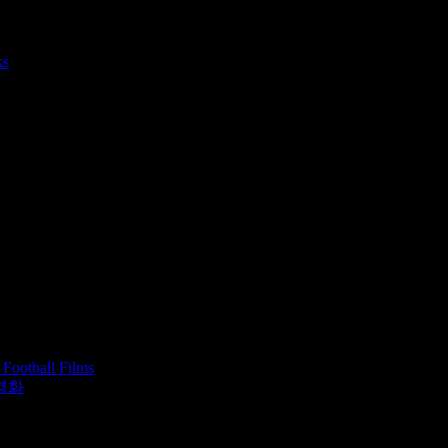
ks
 Football Films
영화