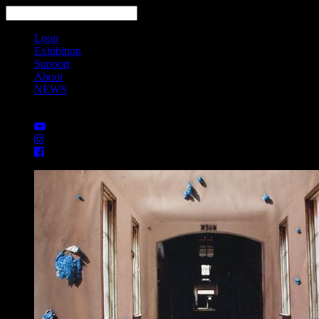
Loop
Exhibition
Support
About
NEWS
Search