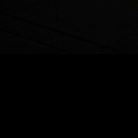
는
는
 Min Seon Park, Ka Ro Park, Min Shin, Gi Ju Yoo, Kurkur