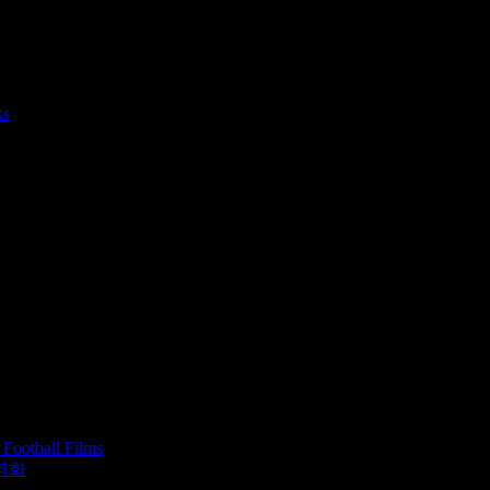
ks
 Football Films
영화