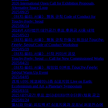
2026 International Open Call for Exhibition Proposals,
Alternative Space Loop
2025/09/25
《터치‑필리: 서울》 행동 규칙 Code of Conduct for
Touchy-Feely: Seoul
2025/06/14
2024년 사단법인 대안공간 루프 후원금 사용 내역
2025/05/23
《터치‑필리: 서울》 행동 규칙 만들기 워크샵 𝘛𝘰𝘶𝘤𝘩𝘺-
𝘍𝘦𝘦𝘭𝘺: 𝘚𝘦𝘰𝘶𝘭 Code of Conduct Workshop
2025/05/19
《터치‑필리: 서울》 신작 커미션 공모
Touchy‑Feely: Seoul — Call for New Commissioned Works
2025/04/21
《터치‑필리: 서울》 워밍업 이벤트 𝘛𝘰𝘶𝘤𝘩𝘺-𝘍𝘦𝘦𝘭𝘺:
𝘚𝘦𝘰𝘶𝘭 Warm Up Event
2025/04/05
경계 너머: 에코페미니즘 심포지엄 Live on Earth:
Ecofeminism and Art, a Planetary Symposium
2025/03/11
2025 대안공간 루프 코디네이터(연수단원) 채용 공고
2025/01/24
엘시와 마셜: 피드백 #7 심포지움과 오프닝 퍼포먼스에