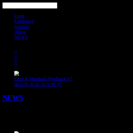
Loop
Exhibition
Support
About
NEWS
Search
Elsie & Marshall: Feedback #7
엘시와 마셜: 피드백 #7
NEWS
어스시 스터디 EarthSea Study 12월 프로그램
2022/12/06