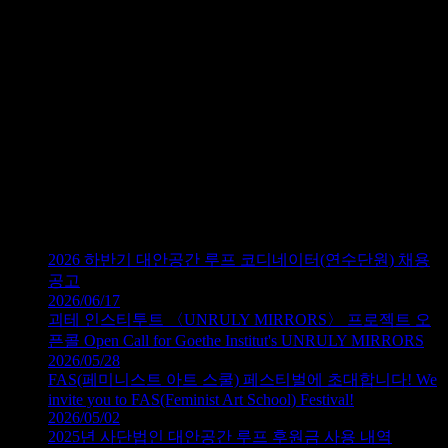
의 구조와 특징을 쉽고 간략하게 살펴본다. 경제 위기와 공황,
인플레이션이 왜 일어나는지 살펴본다. 소외와 물신성, 인간성
상실 같은 것들이 단지 사회심리적 병리 현상인지 자본주의 경
제의 필연적 산물인지 살펴본다.
이행기의 사유 2
20세기에 자본주의는 ‘자유시장’이라는 본디 형태를 벗어나,
독점 형태로 그리고 국가와 결합한 독점자본 형태로 변화함으
로서 이행기에 접어들었다. 신자유주의 노동지옥과 생태 위기
로 대변되는 이행기 자본주의의 혼란과 고통에 어떻게 대응할
것인지, 도래할 사회는 어떤 형태인지 살펴본다.
2026 하반기 대안공간 루프 코디네이터(연수단원) 채용
공고
2026/06/17
괴테 인스티투트 〈UNRULY MIRRORS〉 프로젝트 오
픈콜 Open Call for Goethe Institut's UNRULY MIRRORS
2026/05/28
FAS(페미니스트 아트 스쿨) 페스티벌에 초대합니다! We
invite you to FAS(Feminist Art School) Festival!
2026/05/02
2025년 사단법인 대안공간 루프 후원금 사용 내역