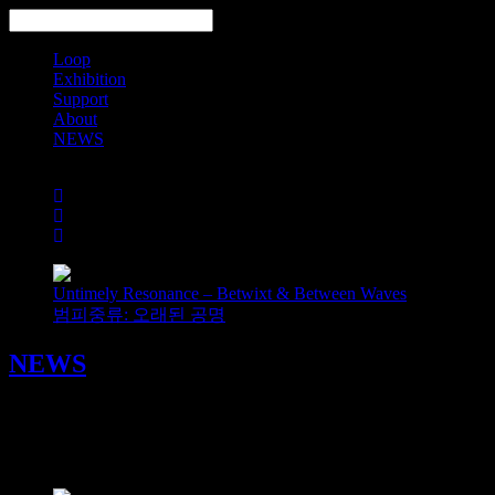
Loop
Exhibition
Support
About
NEWS
Search
Untimely Resonance – Betwixt & Between Waves
범피중류: 오래된 공명
NEWS
어스시 스터디 EarthSea Study
2022/08/02